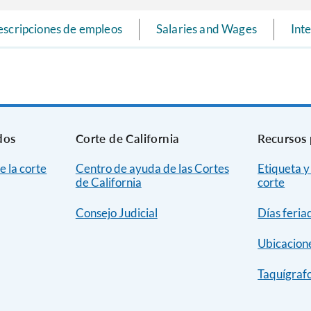
scripciones de empleos
Salaries and Wages
Int
dos
Corte de California
Recursos 
e la corte
Centro de ayuda de las Cortes
Etiqueta y
de California
corte
Consejo Judicial
Días feria
Ubicacione
Taquígrafo