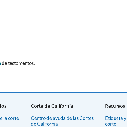
n
de testamentos.
dos
Corte de California
Recursos 
e la corte
Centro de ayuda de las Cortes
Etiqueta y
de California
corte